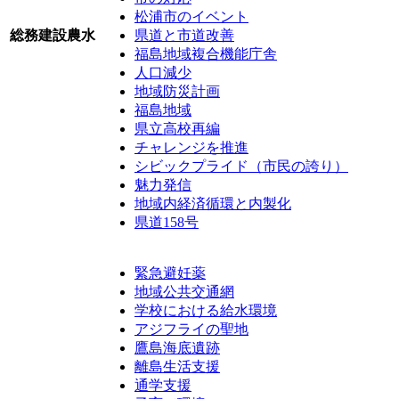
松浦市のイベント
総務建設農水
県道と市道改善
福島地域複合機能庁舎
人口減少
地域防災計画
福島地域
県立高校再編
チャレンジを推進
シビックプライド（市民の誇り）
魅力発信
地域内経済循環と内製化
県道158号
緊急避妊薬
地域公共交通網
学校における給水環境
アジフライの聖地
鷹島海底遺跡
離島生活支援
通学支援