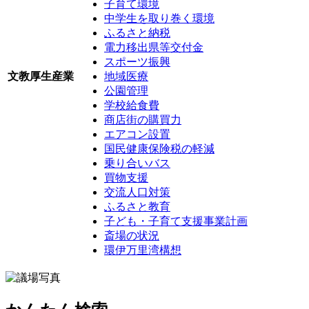
子育て環境
中学生を取り巻く環境
ふるさと納税
電力移出県等交付金
スポーツ振興
文教厚生産業
地域医療
公園管理
学校給食費
商店街の購買力
エアコン設置
国民健康保険税の軽減
乗り合いバス
買物支援
交流人口対策
ふるさと教育
子ども・子育て支援事業計画
斎場の状況
環伊万里湾構想